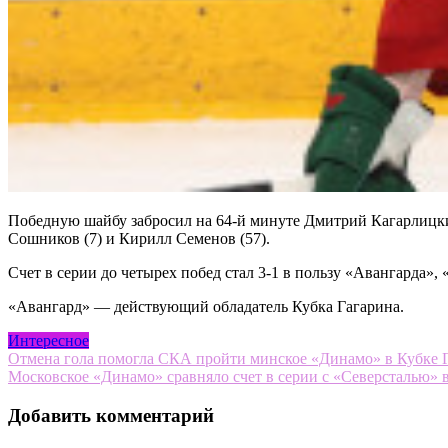
Победную шайбу забросил на 64-й минуте Дмитрий Кагарлицкий
Сошников (7) и Кирилл Семенов (57).
Счет в серии до четырех побед стал 3-1 в пользу «Авангарда», 
«Авангард» — действующий обладатель Кубка Гагарина.
Интересное
Навигация
Отмена гола помогла СКА пройти минское «Динамо» в Кубке Га
Московское «Динамо» сравняло счет в серии с «Северсталью» 
по
записям
Добавить комментарий