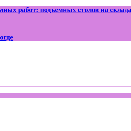
ных работ: подъемных столов на склад
огде
где и Вологодской области