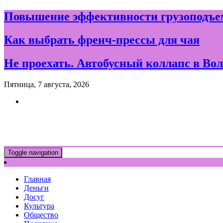
Skip
Повышение эффективности грузоподъем
to
content
Как выбрать френч-прессы для чая
Не проехать. Автобусный коллапс в Вол
Пятница, 7 августа, 2026
Новости и события дня в Воло
Toggle navigation
Главная
Деньги
Досуг
Культура
Общество