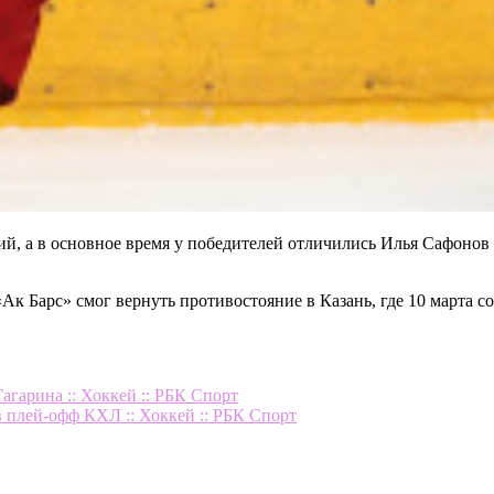
, а в основное время у победителей отличились Илья Сафонов 
«Ак Барс» смог вернуть противостояние в Казань, где 10 марта с
гарина :: Хоккей :: РБК Спорт
в плей-офф КХЛ :: Хоккей :: РБК Спорт