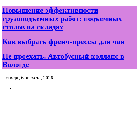
Skip
Повышение эффективности
to
грузоподъемных работ: подъемных
content
столов на складах
Как выбрать френч-прессы для чая
Не проехать. Автобусный коллапс в
Вологде
Четверг, 6 августа, 2026
Новости и события дня в
Вологде и Вологодской
области