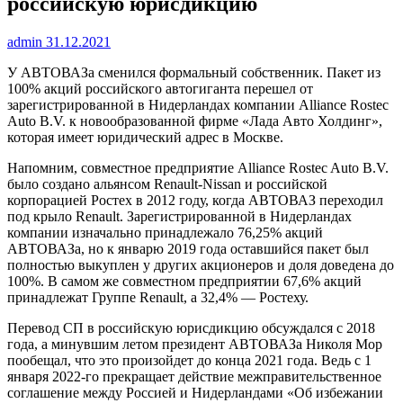
российскую юрисдикцию
admin
31.12.2021
У АВТОВАЗа сменился формальный собственник. Пакет из
100% акций российского автогиганта перешел от
зарегистрированной в Нидерландах компании Alliance Rostec
Auto B.V. к новообразованной фирме «Лада Авто Холдинг»,
которая имеет юридический адрес в Москве.
Напомним, совместное предприятие Alliance Rostec Auto B.V.
было создано альянсом Renault-Nissan и российской
корпорацией Ростех в 2012 году, когда АВТОВАЗ переходил
под крыло Renault. Зарегистрированной в Нидерландах
компании изначально принадлежало 76,25% акций
АВТОВАЗа, но к январю 2019 года оставшийся пакет был
полностью выкуплен у других акционеров и доля доведена до
100%. В самом же совместном предприятии 67,6% акций
принадлежат Группе Renault, а 32,4% — Ростеху.
Перевод СП в российскую юрисдикцию обсуждался с 2018
года, а минувшим летом президент АВТОВАЗа Николя Мор
пообещал, что это произойдет до конца 2021 года. Ведь с 1
января 2022-го прекращает действие межправительственное
соглашение между Россией и Нидерландами «Об избежании